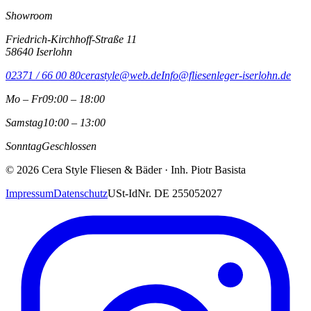
Showroom
Friedrich-Kirchhoff-Straße 11
58640
Iserlohn
02371 / 66 00 80
cerastyle@web.de
Info@fliesenleger-iserlohn.de
Mo – Fr
09:00 – 18:00
Samstag
10:00 – 13:00
Sonntag
Geschlossen
©
2026
Cera Style Fliesen & Bäder
· Inh.
Piotr Basista
Impressum
Datenschutz
USt-IdNr.
DE 255052027